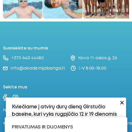
Susisiekite su mumis
+370 640 44480
Kovo 11-osios g. 26
info@akademijabanga.lt
I-V 8:00-18:00
Sekite mus
Kviečiame į atvirų durų dieną Girstučio
Naujienos
Stovyklos
baseine, kuri vyks rugpjūčio 12 ir 19 dienomis
Kontaktai
Registruokis į plaukimo tren
Rugpjūčio 12 d.:
PRIVATUMAS IR DUOMENYS