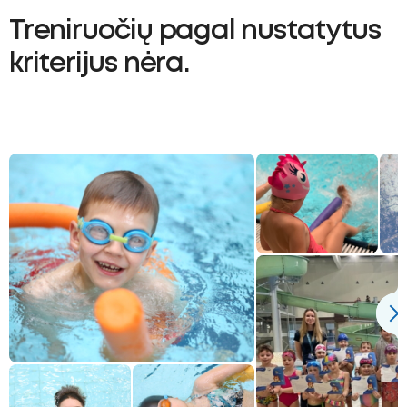
ubmenu
Treniruočių pagal nustatytus
kriterijus nėra.
oggle
ubmenu