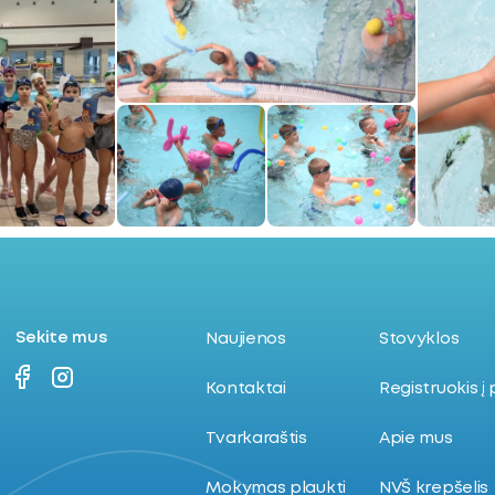
Sekite mus
Naujienos
Stovyklos
Kontaktai
Registruokis į
Tvarkaraštis
Apie mus
Mokymas plaukti
NVŠ krepšelis