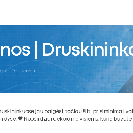
nos | Druskinink
nos | Druskininkai
uskininkuose jau baigėsi, tačiau šilti prisiminimai, vai
širdyse. 💙 Nuoširdžiai dėkojame visiems, kurie buvote 