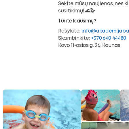
ubmenu
Sekite mūsų naujienas, nes ki
susitikimų! 🌊🦭
Turite klausimų?
Rašykite:
info@akademijaba
oggle
Skambinkite:
+370 640 44480
ubmenu
Kovo 11-osios g. 26, Kaunas