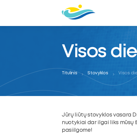
Visos die
Titulinis
Stovyklos
Visos die
Jūrų liūtų stovyklos vasara Dr
oggle
nuotykiai dar ilgai liks mūsų 
ubmenu
oggle
pasiilgome!