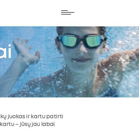
ai
kų juokas ir kartu patirti
kartu – jūsų jau labai