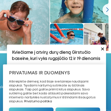
Kviečiame į atvirų durų dieną Girstučio
baseine, kuri vyks rugpjūčio 12 ir 19 dienomis
Rugpjūčio 12 d.:
PRIVATUMAS IR DUOMENYS
@ 2026. VŠĮ
17:30–18:15 | 8–16 metų vaikams | 4–8 lygis
„Plaukimo
Atkreipkite dėmesį, kad šioje svetainėje naudojami
Vaikams, kurie jau yra susipažinę su
akademija“
slapukai. Tęsdami naršymą sutinkate su būtinais
 plaukimo treniruotę
vandeniu ir turi plaukimo pagrindus.
slapukais. Taip pat galite priimti kitus slapukus. Savo
sutikimą galite bet kada atšaukti pakeisdami savo
18:30–19:15 | 7–11 metų vaikams | Dailusis
interneto naršyklės nustatymus ir ištrindami išsaugotus
Plaukimas
slapukus.
Privatumo politika
Rugpjūčio 19 d.: