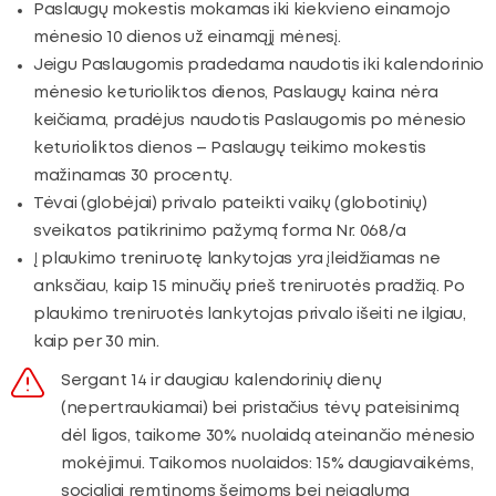
Paslaugų mokestis mokamas iki kiekvieno einamojo
mėnesio 10 dienos už einamąjį mėnesį.
Jeigu Paslaugomis pradedama naudotis iki kalendorinio
mėnesio keturioliktos dienos, Paslaugų kaina nėra
keičiama, pradėjus naudotis Paslaugomis po mėnesio
keturioliktos dienos – Paslaugų teikimo mokestis
mažinamas 30 procentų.
Tėvai (globėjai) privalo pateikti vaikų (globotinių)
sveikatos patikrinimo pažymą forma Nr. 068/a
Į plaukimo treniruotę lankytojas yra įleidžiamas ne
anksčiau, kaip 15 minučių prieš treniruotės pradžią. Po
plaukimo treniruotės lankytojas privalo išeiti ne ilgiau,
kaip per 30 min.
Sergant 14 ir daugiau kalendorinių dienų
(nepertraukiamai) bei pristačius tėvų pateisinimą
dėl ligos, taikome 30% nuolaidą ateinančio mėnesio
mokėjimui. Taikomos nuolaidos: 15% daugiavaikėms,
socialiai remtinoms šeimoms bei neįgalumą