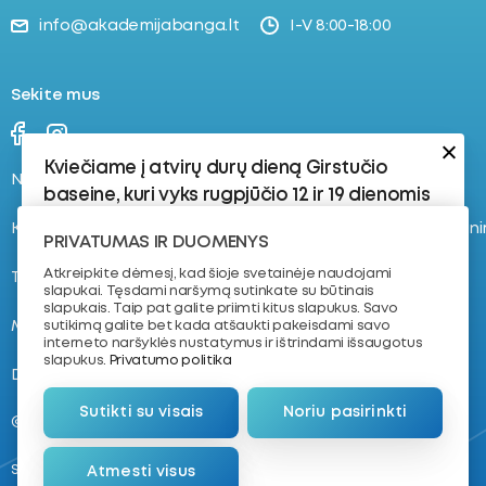
info@akademijabanga.lt
I-V 8:00-18:00
Sekite mus
Kviečiame į atvirų durų dieną Girstučio
Naujienos
Stovyklos
baseine, kuri vyks rugpjūčio 12 ir 19 dienomis
Kontaktai
Registruokis į plaukimo tren
Rugpjūčio 12 d.:
PRIVATUMAS IR DUOMENYS
17:30–18:15 | 8–16 metų vaikams | 4–8 lygis
Atkreipkite dėmesį, kad šioje svetainėje naudojami
Tvarkaraštis
Apie mus
slapukai. Tęsdami naršymą sutinkate su būtinais
Vaikams, kurie jau yra susipažinę su
slapukais. Taip pat galite priimti kitus slapukus. Savo
vandeniu ir turi plaukimo pagrindus.
Mokymas plaukti
NVŠ krepšelis
sutikimą galite bet kada atšaukti pakeisdami savo
interneto naršyklės nustatymus ir ištrindami išsaugotus
18:30–19:15 | 7–11 metų vaikams | Dailusis
slapukus.
Privatumo politika
D.U.K.
Komanda
Plaukimas
Sutikti su visais
Noriu pasirinkti
Rugpjūčio 19 d.:
@ 2026. VŠĮ „Plaukimo akademija“
17:30–18:15 | 4–8 metų vaikams | 1–3
Sukūrė
Atmesti visus
lygis
Nemokantiems plaukti arba