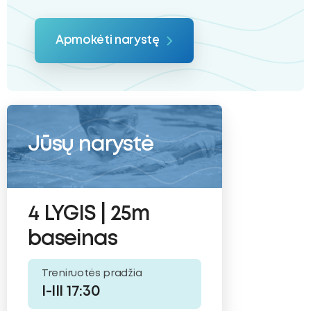
Apmokėti narystę
Jūsų narystė
4 LYGIS | 25m
baseinas
Treniruotės pradžia
I-III 17:30