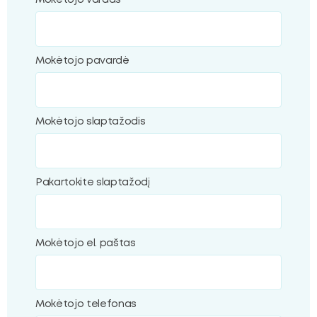
Mokėtojo vardas
ubmenu
Mokėtojo pavardė
oggle
ubmenu
Mokėtojo slaptažodis
Pakartokite slaptažodį
Mokėtojo el. paštas
Mokėtojo telefonas