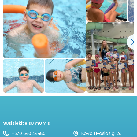
Susisiekite su mumis
+370 640 44480
Kovo 11-osios g. 26