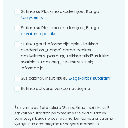
Sutinku su Plaukimo akademijos „Banga”
taisyklėmis
Sutinku su Plaukimo akademijos „Banga”
privatumo politika
Sutinku gauti informaciją apie Plaukimo
akademijos „Banga” darbo tvarkos
pasikeitimus, paslaugų teikimo trikdžius ir kitą
svarbią, su paslaugų teikimu susijusią
informaciją.
Susipažinau ir sutinku su
E-sąskaitos sutartimi
Sutinku dėl vaiko vaizdo naudojimo
Šios varnelės, šalia teksto "Susipažinau ir sutinku su E-
sąskaitos sutartimi" pažymėjimas reiškia sutarties
tarp Jūsų ir baseino pasirašymą, kuri tampa privaloma
vykdyti nuo apmokėjimo už narystę momento.