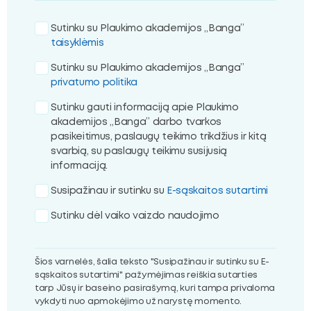
Sutinku su Plaukimo akademijos „Banga”
taisyklėmis
Sutinku su Plaukimo akademijos „Banga”
privatumo politika
Sutinku gauti informaciją apie Plaukimo
akademijos „Banga” darbo tvarkos
pasikeitimus, paslaugų teikimo trikdžius ir kitą
svarbią, su paslaugų teikimu susijusią
informaciją.
Susipažinau ir sutinku su
E-sąskaitos sutartimi
Sutinku dėl vaiko vaizdo naudojimo
Šios varnelės, šalia teksto "Susipažinau ir sutinku su E-
sąskaitos sutartimi" pažymėjimas reiškia sutarties
tarp Jūsų ir baseino pasirašymą, kuri tampa privaloma
vykdyti nuo apmokėjimo už narystę momento.