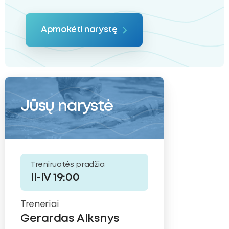
Apmokėti narystę
Jūsų narystė
Treniruotės pradžia
II-IV 19:00
Treneriai
Gerardas Alksnys