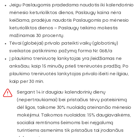
Jeigu Paslaugomis pradedama naudotis iki kalendorinio
mėnesio keturioliktos dienos, Paslaugų kaina nėra
keičiama, pradėjus naudotis Paslaugomis po mėnesio
keturioliktos dienos – Paslaugų teikimo mokestis
mažinamas 30 procentų.
Tėvai (globėjai) privalo pateikti vaikų (globotinių)
sveikatos patikrinimo pažymą forma Nr. 068/a
Į plaukimo treniruotę lankytojas yra įleidžiamas ne
anksčiau, kaip 15 minučių prieš treniruotės pradžią. Po
plaukimo treniruotės lankytojas privalo išeiti ne ilgiau,
kaip per 30 min.
Sergant 14 ir daugiau kalendorinių dienų
(nepertraukiamai) bei pristačius tėvų pateisinimą
dėl ligos, taikome 30% nuolaidą ateinančio mėnesio
mokėjimui. Taikomos nuolaidos: 15% daugiavaikėms,
socialiai remtinoms šeimoms bei neįgalumą
turintiems asmenims tik pristačius tai įrodančius