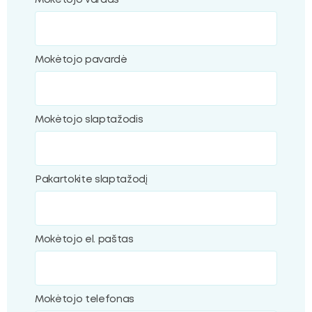
Mokėtojo vardas
ubmenu
Mokėtojo pavardė
oggle
ubmenu
Mokėtojo slaptažodis
Pakartokite slaptažodį
Mokėtojo el. paštas
Mokėtojo telefonas