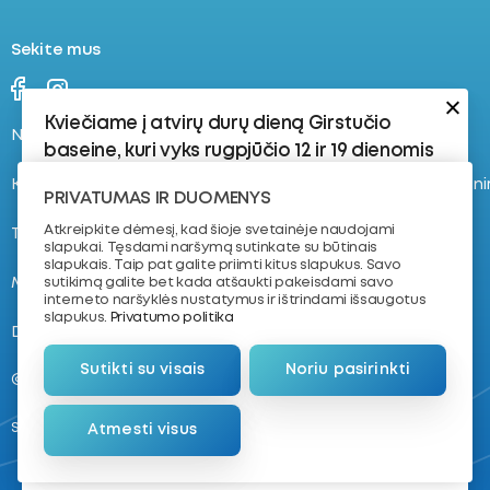
Sekite mus
Kviečiame į atvirų durų dieną Girstučio
Naujienos
Stovyklos
baseine, kuri vyks rugpjūčio 12 ir 19 dienomis
Kontaktai
Registruokis į plaukimo tren
Rugpjūčio 12 d.:
PRIVATUMAS IR DUOMENYS
17:30–18:15 | 8–16 metų vaikams | 4–8 lygis
Atkreipkite dėmesį, kad šioje svetainėje naudojami
Tvarkaraštis
Apie mus
slapukai. Tęsdami naršymą sutinkate su būtinais
Vaikams, kurie jau yra susipažinę su
slapukais. Taip pat galite priimti kitus slapukus. Savo
vandeniu ir turi plaukimo pagrindus.
Mokymas plaukti
NVŠ krepšelis
sutikimą galite bet kada atšaukti pakeisdami savo
interneto naršyklės nustatymus ir ištrindami išsaugotus
18:30–19:15 | 7–11 metų vaikams | Dailusis
slapukus.
Privatumo politika
D.U.K.
Komanda
Plaukimas
Sutikti su visais
Noriu pasirinkti
Rugpjūčio 19 d.:
@ 2026. VŠĮ „Plaukimo akademija“
17:30–18:15 | 4–8 metų vaikams | 1–3
Sukūrė
Atmesti visus
lygis
Nemokantiems plaukti arba
pradedantiesiems.