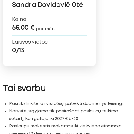
Sandra Dovidavičiūtė
Kaina
65.00 €
per mėn.
Laisvos vietos
0/13
Tai svarbu
Pasitikslinkite, ar visi Jūsų pateikti duomenys teisingi.
Narystė įsigyjama tik pasirašant paslaugų teikimo
sutartį, kuri galioja iki 2027-06-30
Paslaugų mokestis mokamas iki kiekvieno einamojo
mėnesio 10 dienos už einamąjį mėnesį.