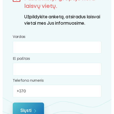
ubmenu
laisvų vietų.
Užpildykite anketą, atsiradus laisvai
vietai mes Jus informuosime.
oggle
ubmenu
Vardas
El. paštas
Telefono numeris
Siųsti