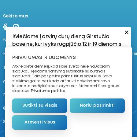
Sekite mus
Kviečiame į atvirų durų dieną Girstučio
Naujienos
Stovyklos
baseine, kuri vyks rugpjūčio 12 ir 19 dienomis
Kontaktai
Registruokis į plaukimo tren
Rugpjūčio 12 d.:
PRIVATUMAS IR DUOMENYS
17:30–18:15 | 8–16 metų vaikams | 4–8 lygis
Atkreipkite dėmesį, kad šioje svetainėje naudojami
Tvarkaraštis
Apie mus
slapukai. Tęsdami naršymą sutinkate su būtinais
Vaikams, kurie jau yra susipažinę su
slapukais. Taip pat galite priimti kitus slapukus. Savo
vandeniu ir turi plaukimo pagrindus.
Mokymas plaukti
NVŠ krepšelis
sutikimą galite bet kada atšaukti pakeisdami savo
interneto naršyklės nustatymus ir ištrindami išsaugotus
18:30–19:15 | 7–11 metų vaikams | Dailusis
slapukus.
Privatumo politika
D.U.K.
Komanda
Plaukimas
Sutikti su visais
Noriu pasirinkti
Rugpjūčio 19 d.:
@ 2026. VŠĮ „Plaukimo akademija“
17:30–18:15 | 4–8 metų vaikams | 1–3
Sukūrė
Atmesti visus
lygis
Nemokantiems plaukti arba
pradedantiesiems.