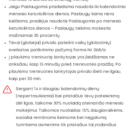
Jeigu Paslaugomis pradedama naudotis iki kalendorinio
mėnesio keturioliktos dienos, Paslaugų kaina nėra
keičiama, pradėjus naudotis Paslaugomis po mėnesio
keturioliktos dienos – Paslaugų teikimo mokestis
mažinamas 30 procentų.
Tėvai (globėjai) privalo pateikti vaikų (globotinių)
sveikatos patikrinimo pažymą forma Nr. 068/a
Į plaukimo treniruotę lankytojas yra įleidžiamas ne
anksčiau, kaip 15 minučių prieš treniruotės pradžią. Po
plaukimo treniruotės lankytojas privalo išeiti ne ilgiau,
kaip per 30 min.
Sergant 14 ir daugiau kalendorinių dienų
(nepertraukiamai) bei pristačius tėvų pateisinimą
dėl ligos, taikome 30% nuolaidą ateinančio mėnesio
mokėjimui. Taikomos nuolaidos: 15% daugiavaikėms,
socialiai remtinoms šeimoms bei neįgalumą
turintiems asmenims tik pristačius tai įrodančius