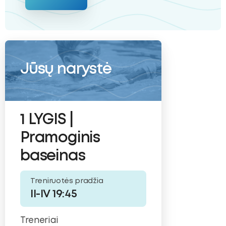
Jūsų narystė
1 LYGIS |
Pramoginis
baseinas
Treniruotės pradžia
II-IV 19:45
Treneriai