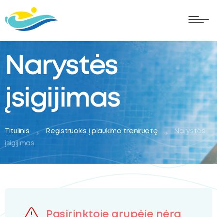
Narystės
įsigijimas
Titulinis
Registruokis į plaukimo treniruotę
Narystės
įsigijimas
oggle
ubmenu
oggle
Pasirinktoje grupėje nėra