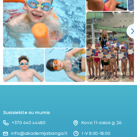
Susisiekite su mumis
+370 640 44480
Kovo 11-osios g. 26
info@akademijabanga.lt
I-V 8:00-18:00