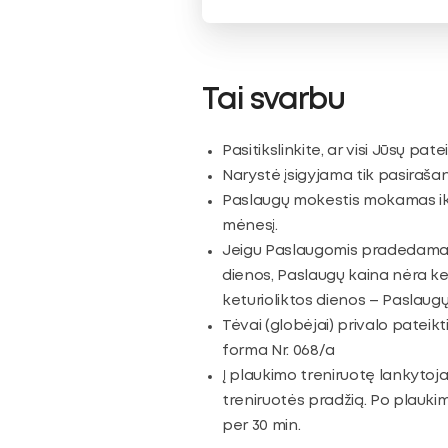
Tai svarbu
Pasitikslinkite, ar visi Jūsų pat
Narystė įsigyjama tik pasirašant
Paslaugų mokestis mokamas iki
mėnesį.
Jeigu Paslaugomis pradedama n
dienos, Paslaugų kaina nėra k
keturioliktos dienos – Paslau
Tėvai (globėjai) privalo pateik
forma Nr. 068/a
Į plaukimo treniruotę lankytoja
treniruotės pradžią. Po plaukimo
per 30 min.