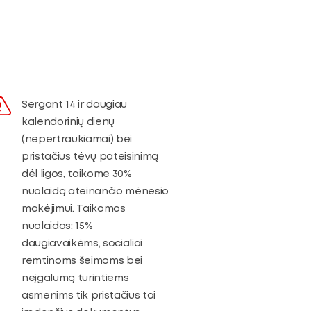
Sergant 14 ir daugiau
kalendorinių dienų
(nepertraukiamai) bei
pristačius tėvų pateisinimą
dėl ligos, taikome 30%
nuolaidą ateinančio mėnesio
mokėjimui. Taikomos
nuolaidos: 15%
daugiavaikėms, socialiai
remtinoms šeimoms bei
neįgalumą turintiems
asmenims tik pristačius tai