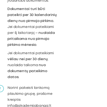
įrodančius dokumentus.
Dokumentai turi būti
pateikti per 30 kalendorinių
dienų nuo pirmojo pirkimo.
Jei dokumentai pateikiami
per šį laikotarpį –
nuolaida
pritaikoma nuo pirmojo
pirkimo mėnesio
.
Jei dokumentai pateikiami
vėliau nei per 30 dienų
,
nuolaida taikoma
nuo
dokumentų pateikimo
datos
.
Norint pakeisti lankomą
plaukimo grupę, prašome
kreiptis:
info@akademijabanga.lt