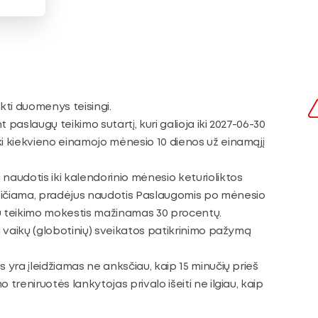
eikti duomenys teisingi.
 paslaugų teikimo sutartį, kuri galioja iki 2027-06-30
 kiekvieno einamojo mėnesio 10 dienos už einamąjį
audotis iki kalendorinio mėnesio keturioliktos
eičiama, pradėjus naudotis Paslaugomis po mėnesio
gų teikimo mokestis mažinamas 30 procentų.
ti vaikų (globotinių) sveikatos patikrinimo pažymą
s yra įleidžiamas ne anksčiau, kaip 15 minučių prieš
 treniruotės lankytojas privalo išeiti ne ilgiau, kaip