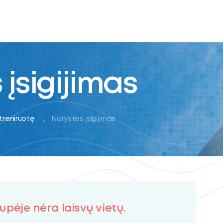
 įsigijimas
 treniruotę
Narystės įsigijimas
upėje nėra laisvų vietų.