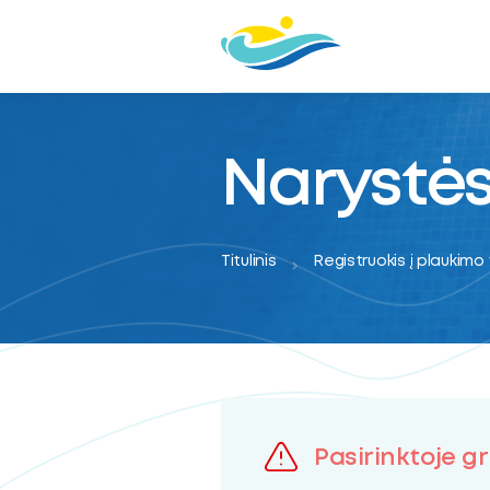
Narystės
Titulinis
Registruokis į plaukimo
oggle
Pasirinktoje gr
ubmenu
oggle