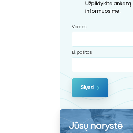
ubmenu
Užpildykite anketą,
informuosime.
Vardas
oggle
ubmenu
El. paštas
Siųsti
Jūsų narystė