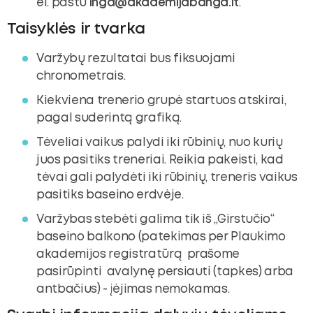
el. paštu
inga@akademijabanga.lt
.
Taisyklės ir tvarka
Varžybų rezultatai bus fiksuojami
chronometrais.
Kiekviena trenerio grupė startuos atskirai,
pagal suderintą grafiką.
Tėveliai vaikus palydi iki rūbinių, nuo kurių
juos pasitiks treneriai. Reikia pakeisti, kad
tėvai gali palydėti iki rūbinių, treneris vaikus
pasitiks baseino erdvėje.
Varžybas stebėti galima tik iš „Girstučio“
baseino balkono (patekimas per Plaukimo
akademijos registratūrą prašome
pasirūpinti avalynę persiauti (tapkes) arba
antbačius) - įėjimas nemokamas.