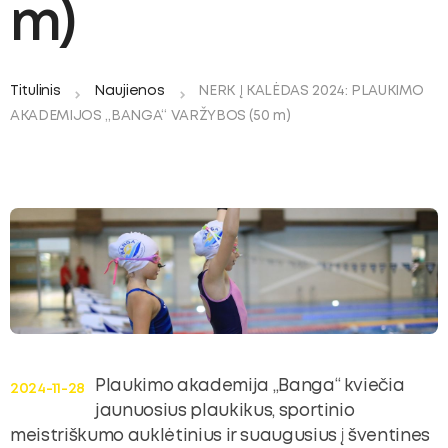
ubmenu
m)
Titulinis
Naujienos
NERK Į KALĖDAS 2024: PLAUKIMO
oggle
AKADEMIJOS „BANGA“ VARŽYBOS (50 m)
ubmenu
Plaukimo akademija „Banga“ kviečia
2024-11-28
jaunuosius plaukikus, sportinio
meistriškumo auklėtinius ir suaugusius į šventines