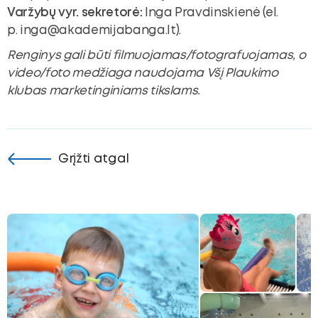
Varžybų vyr. sekretorė:
Inga Pravdinskienė (el.
p.
inga@akademijabanga.lt
).
Renginys gali būti filmuojamas/fotografuojamas, o
video/foto medžiaga naudojama Všį Plaukimo
klubas marketinginiams tikslams.
Grįžti atgal