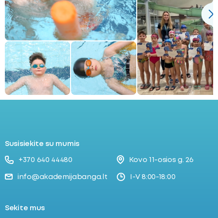
Susisiekite su mumis
+370 640 44480
Kovo 11-osios g. 26
info@akademijabanga.lt
I-V 8:00-18:00
Sekite mus