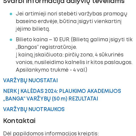
Svarbi informacija dalyvių tėveliams
Jei artimieji nori stebėti varžybas pramogų
baseino erdvėje, būtina įsigyti vienkartinį
įėjimo bilietą.
Bilieto kaina – 10 EUR. (Bilietą galima įsigyti tik
„Bangos“ registratūroje.
Į kainą įskaičiuota: pirčių zona, 4 sūkurinės
vonios, nusileidimo kalnelis ir kitos paslaugos.
Apsilankymo trukmė - 4 val.)
VARŽYBŲ NUOSTATAI
NERK Į KALĖDAS 2024: PLAUKIMO AKADEMIJOS
„BANGA“ VARŽYBŲ (50 m) REZULTATAI
VARŽYBŲ NUOTRAUKOS
Kontaktai
Dėl papildomos informacijos kreiptis: