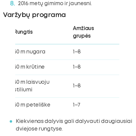
2016 metų gimimo ir jaunesni.
Varžybų programa
Amžiaus
Rungtis
grupės
50 m nugara
1–8
50 m krūtine
1–8
50 m laisvuoju
1–8
stiliumi
50 m peteliške
1–7
Kiekvienas dalyvis gali dalyvauti daugiausiai
dviejose rungtyse.