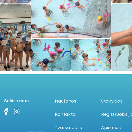
Sekite mus
Naujienos
Stovyklos
Kontaktai
Registruokis į
Tvarkaraštis
Apie mus