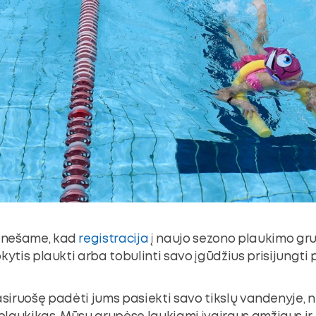
anešame, kad
registracija
į naujo sezono plaukimo gru
kytis plaukti arba tobulinti savo įgūdžius prisijungti
asiruošę padėti jums pasiekti savo tikslų vandenyje, 