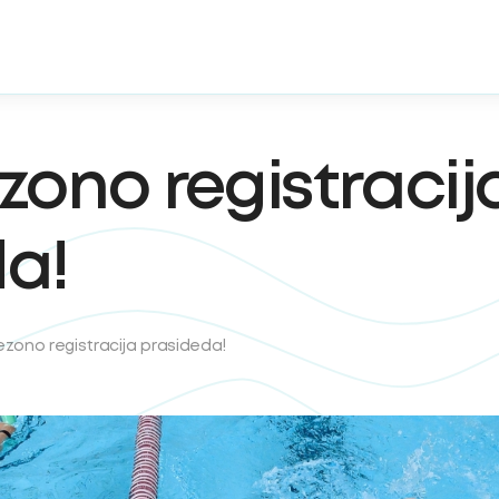
zono registracij
a!
ezono registracija prasideda!