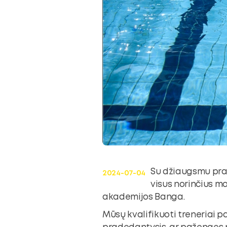
ubmenu
oggle
ubmenu
Su džiaugsmu pr
2024-07-04
visus norinčius mo
akademijos Banga.
Mūsų kvalifikuoti treneriai p