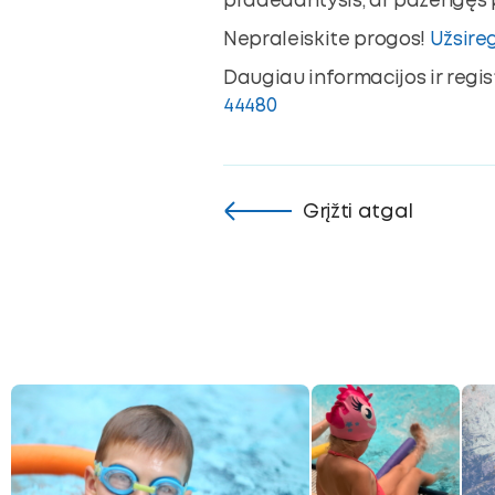
pradedantysis, ar pažengęs p
Nepraleiskite progos!
Užsire
Daugiau informacijos ir regi
44480
Grįžti atgal