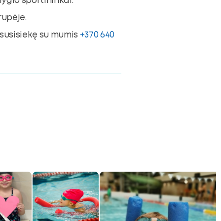
ygio sportininkai.
rupėje.
susisiekę su mumis
+370 640