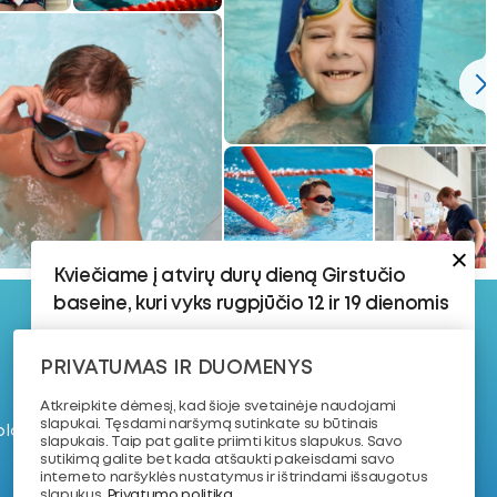
Kviečiame į atvirų durų dieną Girstučio
baseine, kuri vyks rugpjūčio 12 ir 19 dienomis
Rugpjūčio 12 d.:
PRIVATUMAS IR DUOMENYS
@ 2026. VŠĮ
17:30–18:15 | 8–16 metų vaikams | 4–8 lygis
„Plaukimo
Atkreipkite dėmesį, kad šioje svetainėje naudojami
Vaikams, kurie jau yra susipažinę su
akademija“
slapukai. Tęsdami naršymą sutinkate su būtinais
 plaukimo treniruotę
vandeniu ir turi plaukimo pagrindus.
slapukais. Taip pat galite priimti kitus slapukus. Savo
sutikimą galite bet kada atšaukti pakeisdami savo
18:30–19:15 | 7–11 metų vaikams | Dailusis
interneto naršyklės nustatymus ir ištrindami išsaugotus
Plaukimas
slapukus.
Privatumo politika