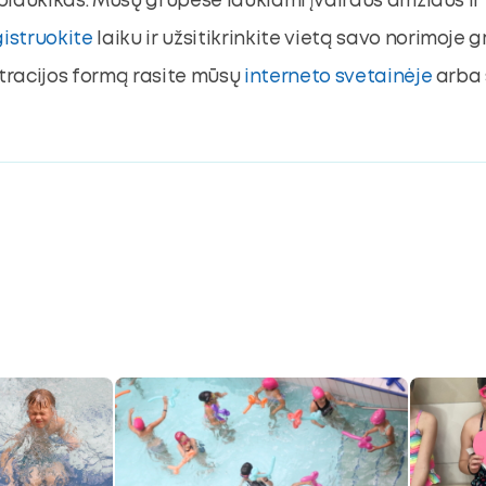
laukikas. Mūsų grupėse laukiami įvairaus amžiaus ir l
gistruokite
laiku ir užsitikrinkite vietą savo norimoje g
stracijos formą rasite mūsų
interneto svetainėje
arba 