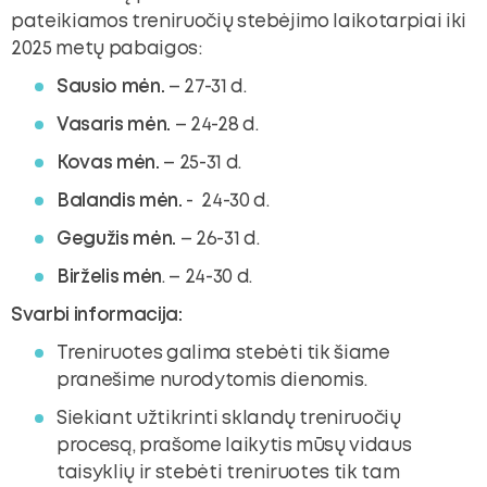
pateikiamos treniruočių stebėjimo laikotarpiai iki
2025 metų pabaigos:
Sausio mėn.
– 27-31 d.
Vasaris mėn.
– 24-28 d.
Kovas mėn.
– 25-31 d.
Balandis mėn.
- 24-30 d.
Gegužis mėn.
– 26-31 d.
Birželis mėn
. – 24-30 d.
Svarbi informacija:
Treniruotes galima stebėti tik šiame
pranešime nurodytomis dienomis.
Siekiant užtikrinti sklandų treniruočių
procesą, prašome laikytis mūsų vidaus
taisyklių ir stebėti treniruotes tik tam