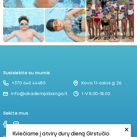
Susisiekite su mumis
+370 640 44480
Kovo 11-osios g. 26
info@akademijabanga.lt
I-V 8:00-18:00
Sekite mus
Kviečiame į atvirų durų dieną Girstučio