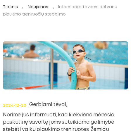
ubmenu
Titulinis
Naujienos
Informacija tėvams dėl vaikų
plaukimo treniruočių stebėjimo
oggle
ubmenu
Gerbiami tėvai,
2024-12-20
Norime jus informuoti, kad kiekvieno mėnesio
paskutinę savaitę jums suteikiama galimybė
stebėti vaikų plaukimo treniruotes. Žemiau