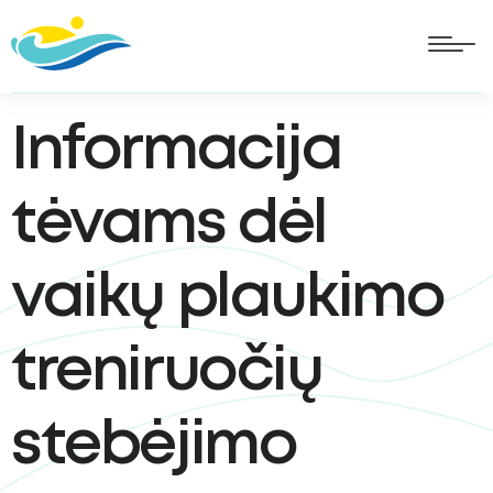
Informacija
tėvams dėl
vaikų plaukimo
treniruočių
stebėjimo
oggle
ubmenu
oggle