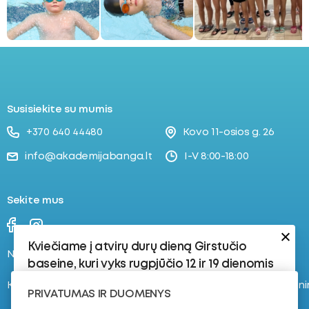
ubmenu
oggle
ubmenu
Susisiekite su mumis
+370 640 44480
Kovo 11-osios g. 26
info@akademijabanga.lt
I-V 8:00-18:00
Sekite mus
Kviečiame į atvirų durų dieną Girstučio
Naujienos
Stovyklos
baseine, kuri vyks rugpjūčio 12 ir 19 dienomis
Kontaktai
Registruokis į plaukimo tren
Rugpjūčio 12 d.:
PRIVATUMAS IR DUOMENYS