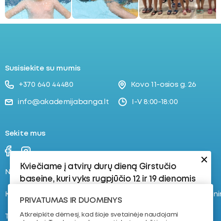
ubmenu
oggle
ubmenu
Susisiekite su mumis
+370 640 44480
Kovo 11-osios g. 26
info@akademijabanga.lt
I-V 8:00-18:00
Sekite mus
Kviečiame į atvirų durų dieną Girstučio
Naujienos
Stovyklos
baseine, kuri vyks rugpjūčio 12 ir 19 dienomis
Kontaktai
Registruokis į plaukimo tren
Rugpjūčio 12 d.:
PRIVATUMAS IR DUOMENYS
17:30–18:15 | 8–16 metų vaikams | 4–8 lygis
Atkreipkite dėmesį, kad šioje svetainėje naudojami
Tvarkaraštis
Apie mus