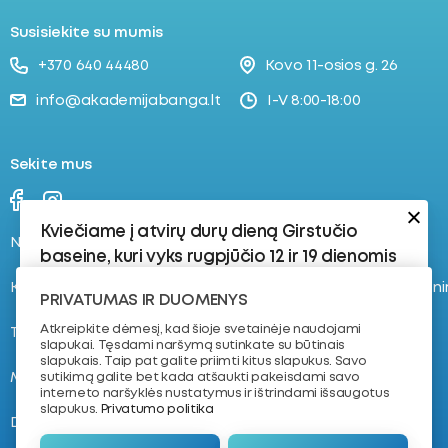
Susisiekite su mumis
+370 640 44480
Kovo 11-osios g. 26
info@akademijabanga.lt
I-V 8:00-18:00
Sekite mus
Kviečiame į atvirų durų dieną Girstučio
Naujienos
Stovyklos
baseine, kuri vyks rugpjūčio 12 ir 19 dienomis
Kontaktai
Registruokis į plaukimo tren
Rugpjūčio 12 d.:
PRIVATUMAS IR DUOMENYS
17:30–18:15 | 8–16 metų vaikams | 4–8 lygis
Atkreipkite dėmesį, kad šioje svetainėje naudojami
Tvarkaraštis
Apie mus
slapukai. Tęsdami naršymą sutinkate su būtinais
Vaikams, kurie jau yra susipažinę su
slapukais. Taip pat galite priimti kitus slapukus. Savo
vandeniu ir turi plaukimo pagrindus.
Mokymas plaukti
NVŠ krepšelis
sutikimą galite bet kada atšaukti pakeisdami savo
interneto naršyklės nustatymus ir ištrindami išsaugotus
18:30–19:15 | 7–11 metų vaikams | Dailusis
slapukus.
Privatumo politika
D.U.K.
Komanda
Plaukimas