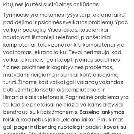
kitų, nes jautėsi susirūpinęs ar liūdnas.
Tyrimuose yra matomas ryšys tarp „ekrano laiko“
padidėjimo ir psichinės sveikatos problemų. Ypač
vaikų ir paauglių. Visas laikas, kasdien kai
naudojami išmanieji telefonai, planšetiniai
kompiuteriai, televizoriai ar kiti kompiuteriai yra
vadinamas „ekrano laiku“. Tėvai nerimauja, kad
vaikai „ekranais“ gali kaupti įvairias socialines,
fizines, psichines ir kognityvines problemas,
matydami neigiamą ir sunkiai kontroliuojamą
turinį. Žinome, kad vaikai gali valandų valandas
būti užimti planšetiniais kompiuteriais ir
išmaniaisiais telefonais. Pagrindinė problema yra
ta, kad šie prietaisai neleidžia vaikams aktyviai
bendrauti su kitais žmonėmis.
Baseino lankymas
reiškia, kad nebus jokio „ekrano laiko“
. Plaukimas
gali
pagerinti bendrą nuotaiką
ir padėti
kovoti su