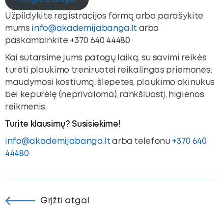
Užpildykite registracijos formą arba parašykite
mums
info@akademijabanga.lt
arba
paskambinkite +370 640 44480
Kai sutarsime jums patogų laiką, su savimi reikės
turėti plaukimo treniruotei reikalingas priemones:
maudymosi kostiumą, šlepetes, plaukimo akinukus
bei kepurėlę (neprivaloma), rankšluostį, higienos
reikmenis.
Turite klausimų? Susisiekime!
info@akademijabanga.lt
arba telefonu
+370 640
44480
Grįžti atgal