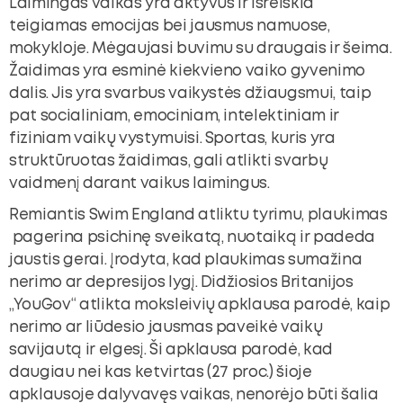
Laimingas vaikas yra aktyvus ir išreiškia
teigiamas emocijas bei jausmus namuose,
mokykloje. Mėgaujasi buvimu su draugais ir šeima.
Žaidimas yra esminė kiekvieno vaiko gyvenimo
dalis. Jis yra svarbus vaikystės džiaugsmui, taip
pat socialiniam, emociniam, intelektiniam ir
fiziniam vaikų vystymuisi. Sportas, kuris yra
struktūruotas žaidimas, gali atlikti svarbų
vaidmenį darant vaikus laimingus.
Remiantis Swim England atliktu tyrimu, plaukimas
pagerina psichinę sveikatą, nuotaiką ir padeda
jaustis gerai. Įrodyta, kad plaukimas sumažina
nerimo ar depresijos lygį. Didžiosios Britanijos
„YouGov“ atlikta moksleivių apklausa parodė, kaip
nerimo ar liūdesio jausmas paveikė vaikų
savijautą ir elgesį. Ši apklausa parodė, kad
daugiau nei kas ketvirtas (27 proc.) šioje
apklausoje dalyvavęs vaikas, nenorėjo būti šalia