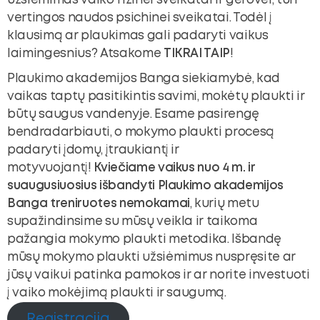
užsiėmimas vaiko fizinei sveikatai ir gerovei, turi
vertingos naudos psichinei sveikatai. Todėl į
klausimą ar plaukimas gali padaryti vaikus
laimingesnius? Atsakome
TIKRAI TAIP
!
Plaukimo akademijos Banga siekiamybė, kad
vaikas taptų pasitikintis savimi, mokėtų plaukti ir
būtų saugus vandenyje. Esame pasirengę
bendradarbiauti, o mokymo plaukti procesą
padaryti įdomų, įtraukiantį ir
motyvuojantį!
Kviečiame vaikus nuo 4 m. ir
suaugusiuosius išbandyti Plaukimo akademijos
Banga treniruotes nemokamai
, kurių metu
supažindinsime su mūsų veikla ir taikoma
pažangia mokymo plaukti metodika. Išbandę
mūsų mokymo plaukti užsiėmimus nuspręsite ar
jūsų vaikui patinka pamokos ir ar norite investuoti
į vaiko mokėjimą plaukti ir saugumą.
Registracija