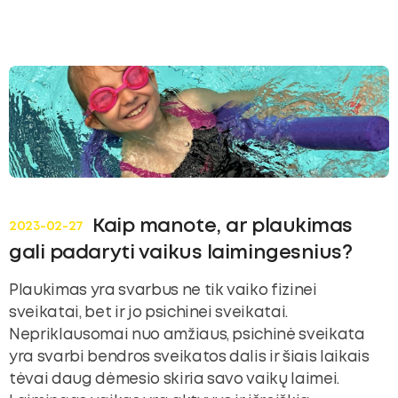
ubmenu
oggle
ubmenu
Kaip manote, ar plaukimas
2023-02-27
gali padaryti vaikus laimingesnius?
Plaukimas yra svarbus ne tik vaiko fizinei
sveikatai, bet ir jo psichinei sveikatai.
Nepriklausomai nuo amžiaus, psichinė sveikata
yra svarbi bendros sveikatos dalis ir šiais laikais
tėvai daug dėmesio skiria savo vaikų laimei.