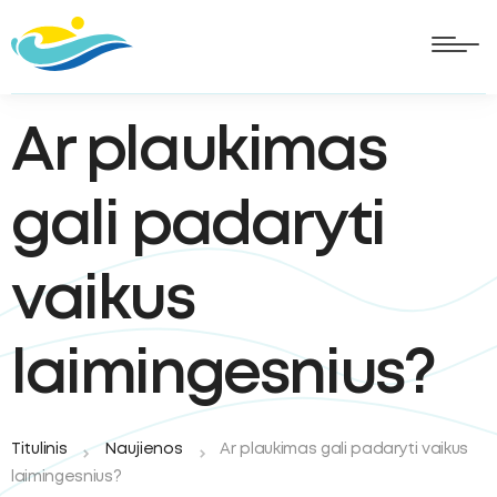
Ar plaukimas
gali padaryti
vaikus
laimingesnius?
oggle
Titulinis
Naujienos
Ar plaukimas gali padaryti vaikus
ubmenu
oggle
laimingesnius?