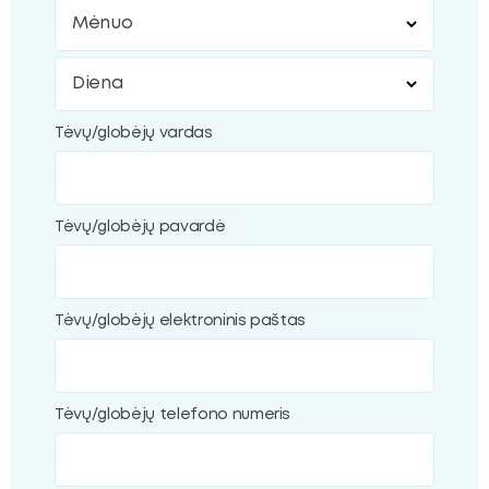
Mėnuo
Diena
Tėvų/globėjų vardas
Tėvų/globėjų pavardė
Tėvų/globėjų elektroninis paštas
Tėvų/globėjų telefono numeris