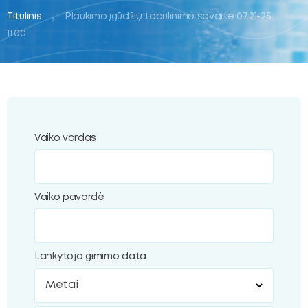
ubmenu
Titulinis
Plaukimo įgūdžių tobulinimo savaitė 07.21-25
11:00
oggle
ubmenu
Vaiko vardas
Vaiko pavardė
Lankytojo gimimo data