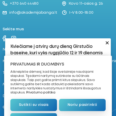
+370 640 44480
Kovo 11-osios g. 26
info@akademijabanga.lt
I-V 8:00-18:00
Sekite mus
Kviečiame į atvirų durų dieną Girstučio
Naujienos
Stovyklos
baseine, kuri vyks rugpjūčio 12 ir 19 dienomis
Kontaktai
Registruokis į plaukimo tren
Rugpjūčio 12 d.:
PRIVATUMAS IR DUOMENYS
17:30–18:15 | 8–16 metų vaikams | 4–8 lygis
Atkreipkite dėmesį, kad šioje svetainėje naudojami
Tvarkaraštis
Apie mus
slapukai. Tęsdami naršymą sutinkate su būtinais
Vaikams, kurie jau yra susipažinę su
slapukais. Taip pat galite priimti kitus slapukus. Savo
vandeniu ir turi plaukimo pagrindus.
Mokymas plaukti
NVŠ krepšelis
sutikimą galite bet kada atšaukti pakeisdami savo
interneto naršyklės nustatymus ir ištrindami išsaugotus
18:30–19:15 | 7–11 metų vaikams | Dailusis
slapukus.
Privatumo politika
D.U.K.
Komanda
Plaukimas
Sutikti su visais
Noriu pasirinkti
Rugpjūčio 19 d.:
@ 2026. VŠĮ „Plaukimo akademija“
17:30–18:15 | 4–8 metų vaikams | 1–3