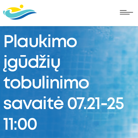
Plaukimo
įgūdžių
tobulinimo
savaitė 07.21-25
11:00
oggle
ubmenu
oggle