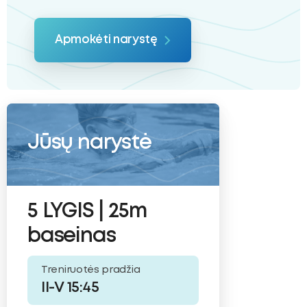
Apmokėti narystę
Jūsų narystė
5 LYGIS | 25m
baseinas
Treniruotės pradžia
II-V 15:45