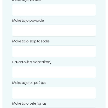
Mokėtojo vardas
ubmenu
Mokėtojo pavardė
oggle
ubmenu
Mokėtojo slaptažodis
Pakartokite slaptažodį
Mokėtojo el. paštas
Mokėtojo telefonas