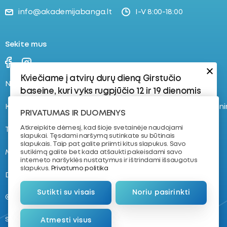
info@akademijabanga.lt
I-V 8:00-18:00
Sekite mus
Kviečiame į atvirų durų dieną Girstučio
Naujienos
Stovyklos
baseine, kuri vyks rugpjūčio 12 ir 19 dienomis
Kontaktai
Registruokis į plaukimo tren
Rugpjūčio 12 d.:
PRIVATUMAS IR DUOMENYS
17:30–18:15 | 8–16 metų vaikams | 4–8 lygis
Atkreipkite dėmesį, kad šioje svetainėje naudojami
Tvarkaraštis
Apie mus
slapukai. Tęsdami naršymą sutinkate su būtinais
Vaikams, kurie jau yra susipažinę su
slapukais. Taip pat galite priimti kitus slapukus. Savo
vandeniu ir turi plaukimo pagrindus.
Mokymas plaukti
NVŠ krepšelis
sutikimą galite bet kada atšaukti pakeisdami savo
interneto naršyklės nustatymus ir ištrindami išsaugotus
18:30–19:15 | 7–11 metų vaikams | Dailusis
slapukus.
Privatumo politika
D.U.K.
Komanda
Plaukimas
Sutikti su visais
Noriu pasirinkti
Rugpjūčio 19 d.:
@ 2026. VŠĮ „Plaukimo akademija“
17:30–18:15 | 4–8 metų vaikams | 1–3
Sukūrė
Atmesti visus
lygis
Nemokantiems plaukti arba