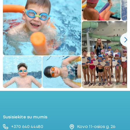
Susisiekite su mumis
+370 640 44480
Kovo 11-osios g. 26