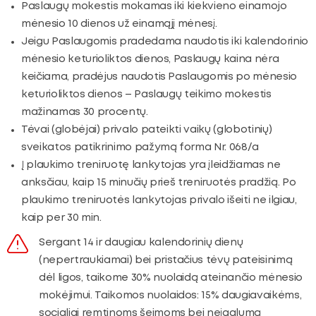
Paslaugų mokestis mokamas iki kiekvieno einamojo
mėnesio 10 dienos už einamąjį mėnesį.
Jeigu Paslaugomis pradedama naudotis iki kalendorinio
mėnesio keturioliktos dienos, Paslaugų kaina nėra
keičiama, pradėjus naudotis Paslaugomis po mėnesio
keturioliktos dienos – Paslaugų teikimo mokestis
mažinamas 30 procentų.
Tėvai (globėjai) privalo pateikti vaikų (globotinių)
sveikatos patikrinimo pažymą forma Nr. 068/a
Į plaukimo treniruotę lankytojas yra įleidžiamas ne
anksčiau, kaip 15 minučių prieš treniruotės pradžią. Po
plaukimo treniruotės lankytojas privalo išeiti ne ilgiau,
kaip per 30 min.
Sergant 14 ir daugiau kalendorinių dienų
(nepertraukiamai) bei pristačius tėvų pateisinimą
dėl ligos, taikome 30% nuolaidą ateinančio mėnesio
mokėjimui. Taikomos nuolaidos: 15% daugiavaikėms,
socialiai remtinoms šeimoms bei neįgalumą