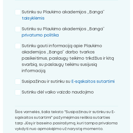
Sutinku su Plaukimo akademijos „Banga”
taisyklėmis
Sutinku su Plaukimo akademijos „Banga”
privatumo politika
Sutinku gauti informaciją apie Plaukimo
akademijos „Banga” darbo tvarkos
pasikeitimus, paslaugų teikimo trikdžius ir kitą
svarbią, su paslaugų teikimu susijusią
informaciją.
Susipažinau ir sutinku su
E-sąskaitos sutartimi
Sutinku dėl vaiko vaizdo naudojimo
Šios varnelės, šalia teksto "Susipažinau ir sutinku su E-
sąskaitos sutartimi" pažymėjimas reiškia sutarties
tarp Jūsų ir baseino pasirašymą, kuri tampa privaloma
vykdyti nuo apmokėjimo už narystę momento.