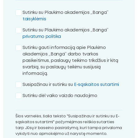
Sutinku su Plaukimo akademijos „Banga”
taisyklėmis
Sutinku su Plaukimo akademijos „Banga”
privatumo politika
Sutinku gauti informaciją apie Plaukimo
akademijos „Banga” darbo tvarkos
pasikeitimus, paslaugų teikimo trikdžius ir kitą
svarbią, su paslaugų teikimu susijusią
informaciją.
Susipažinau ir sutinku su
E-sąskaitos sutartimi
Sutinku dėl vaiko vaizdo naudojimo
Šios varnelės, šalia teksto "Susipažinau ir sutinku su E-
sąskaitos sutartimi" pažymėjimas reiškia sutarties
tarp Jūsų ir baseino pasirašymą, kuri tampa privaloma
vykdyti nuo apmokėjimo už narystę momento.