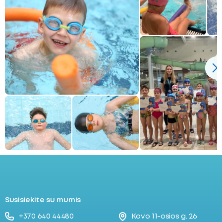
Susisiekite su mumis
+370 640 44480
Kovo 11-osios g. 26