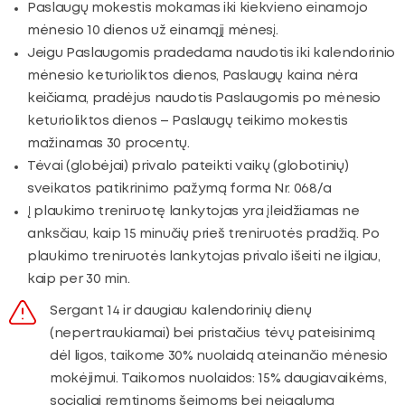
Paslaugų mokestis mokamas iki kiekvieno einamojo
mėnesio 10 dienos už einamąjį mėnesį.
Jeigu Paslaugomis pradedama naudotis iki kalendorinio
mėnesio keturioliktos dienos, Paslaugų kaina nėra
keičiama, pradėjus naudotis Paslaugomis po mėnesio
keturioliktos dienos – Paslaugų teikimo mokestis
mažinamas 30 procentų.
Tėvai (globėjai) privalo pateikti vaikų (globotinių)
sveikatos patikrinimo pažymą forma Nr. 068/a
Į plaukimo treniruotę lankytojas yra įleidžiamas ne
anksčiau, kaip 15 minučių prieš treniruotės pradžią. Po
plaukimo treniruotės lankytojas privalo išeiti ne ilgiau,
kaip per 30 min.
Sergant 14 ir daugiau kalendorinių dienų
(nepertraukiamai) bei pristačius tėvų pateisinimą
dėl ligos, taikome 30% nuolaidą ateinančio mėnesio
mokėjimui. Taikomos nuolaidos: 15% daugiavaikėms,
socialiai remtinoms šeimoms bei neįgalumą