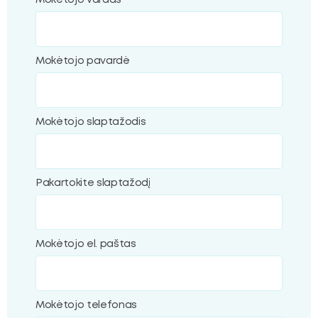
Mokėtojo vardas
ubmenu
Mokėtojo pavardė
oggle
ubmenu
Mokėtojo slaptažodis
Pakartokite slaptažodį
Mokėtojo el. paštas
Mokėtojo telefonas