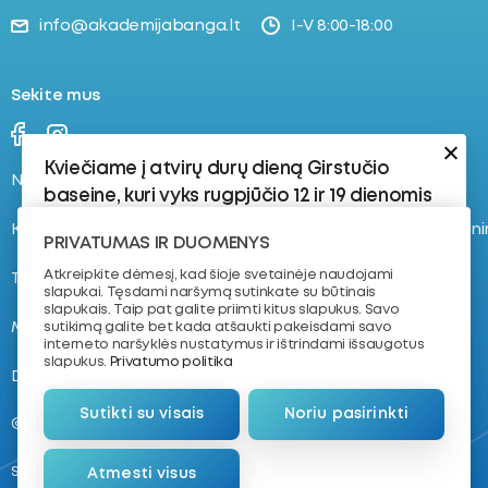
info@akademijabanga.lt
I-V 8:00-18:00
Sekite mus
Kviečiame į atvirų durų dieną Girstučio
Naujienos
Stovyklos
baseine, kuri vyks rugpjūčio 12 ir 19 dienomis
Kontaktai
Registruokis į plaukimo tren
Rugpjūčio 12 d.:
PRIVATUMAS IR DUOMENYS
17:30–18:15 | 8–16 metų vaikams | 4–8 lygis
Atkreipkite dėmesį, kad šioje svetainėje naudojami
Tvarkaraštis
Apie mus
slapukai. Tęsdami naršymą sutinkate su būtinais
Vaikams, kurie jau yra susipažinę su
slapukais. Taip pat galite priimti kitus slapukus. Savo
vandeniu ir turi plaukimo pagrindus.
Mokymas plaukti
NVŠ krepšelis
sutikimą galite bet kada atšaukti pakeisdami savo
interneto naršyklės nustatymus ir ištrindami išsaugotus
18:30–19:15 | 7–11 metų vaikams | Dailusis
slapukus.
Privatumo politika
D.U.K.
Komanda
Plaukimas
Sutikti su visais
Noriu pasirinkti
Rugpjūčio 19 d.:
@ 2026. VŠĮ „Plaukimo akademija“
17:30–18:15 | 4–8 metų vaikams | 1–3
Sukūrė
Atmesti visus
lygis
Nemokantiems plaukti arba