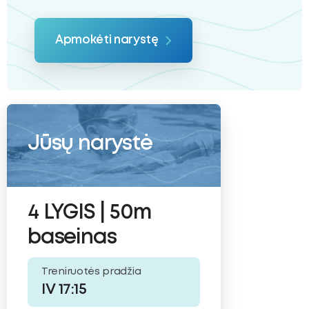
Apmokėti narystę
Jūsų narystė
4 LYGIS | 50m
baseinas
Treniruotės pradžia
IV 17:15