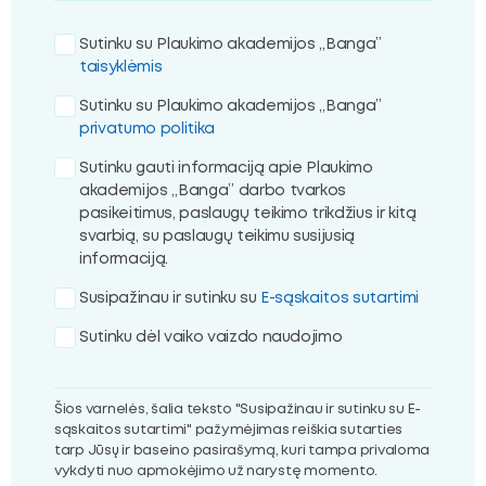
Sutinku su Plaukimo akademijos „Banga”
taisyklėmis
Sutinku su Plaukimo akademijos „Banga”
privatumo politika
Sutinku gauti informaciją apie Plaukimo
akademijos „Banga” darbo tvarkos
pasikeitimus, paslaugų teikimo trikdžius ir kitą
svarbią, su paslaugų teikimu susijusią
informaciją.
Susipažinau ir sutinku su
E-sąskaitos sutartimi
Sutinku dėl vaiko vaizdo naudojimo
Šios varnelės, šalia teksto "Susipažinau ir sutinku su E-
sąskaitos sutartimi" pažymėjimas reiškia sutarties
tarp Jūsų ir baseino pasirašymą, kuri tampa privaloma
vykdyti nuo apmokėjimo už narystę momento.