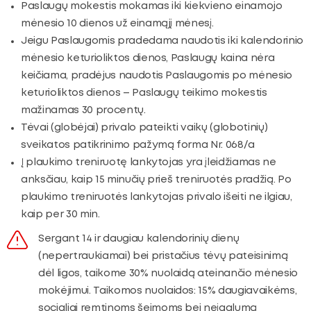
Paslaugų mokestis mokamas iki kiekvieno einamojo
mėnesio 10 dienos už einamąjį mėnesį.
Jeigu Paslaugomis pradedama naudotis iki kalendorinio
mėnesio keturioliktos dienos, Paslaugų kaina nėra
keičiama, pradėjus naudotis Paslaugomis po mėnesio
keturioliktos dienos – Paslaugų teikimo mokestis
mažinamas 30 procentų.
Tėvai (globėjai) privalo pateikti vaikų (globotinių)
sveikatos patikrinimo pažymą forma Nr. 068/a
Į plaukimo treniruotę lankytojas yra įleidžiamas ne
anksčiau, kaip 15 minučių prieš treniruotės pradžią. Po
plaukimo treniruotės lankytojas privalo išeiti ne ilgiau,
kaip per 30 min.
Sergant 14 ir daugiau kalendorinių dienų
(nepertraukiamai) bei pristačius tėvų pateisinimą
dėl ligos, taikome 30% nuolaidą ateinančio mėnesio
mokėjimui. Taikomos nuolaidos: 15% daugiavaikėms,
socialiai remtinoms šeimoms bei neįgalumą