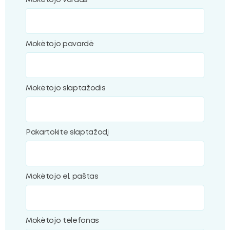
Mokėtojo vardas
ubmenu
Mokėtojo pavardė
oggle
ubmenu
Mokėtojo slaptažodis
Pakartokite slaptažodį
Mokėtojo el. paštas
Mokėtojo telefonas