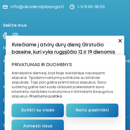
info@akademijabanga.lt
I-V 8:00-18:00
Sekite mus
Kviečiame į atvirų durų dieną Girstučio
Naujienos
Stovyklos
baseine, kuri vyks rugpjūčio 12 ir 19 dienomis
Kontaktai
Registruokis į plaukimo tren
Rugpjūčio 12 d.:
PRIVATUMAS IR DUOMENYS
17:30–18:15 | 8–16 metų vaikams | 4–8 lygis
Atkreipkite dėmesį, kad šioje svetainėje naudojami
Tvarkaraštis
Apie mus
slapukai. Tęsdami naršymą sutinkate su būtinais
Vaikams, kurie jau yra susipažinę su
slapukais. Taip pat galite priimti kitus slapukus. Savo
vandeniu ir turi plaukimo pagrindus.
Mokymas plaukti
NVŠ krepšelis
sutikimą galite bet kada atšaukti pakeisdami savo
interneto naršyklės nustatymus ir ištrindami išsaugotus
18:30–19:15 | 7–11 metų vaikams | Dailusis
slapukus.
Privatumo politika
D.U.K.
Komanda
Plaukimas
Sutikti su visais
Noriu pasirinkti
Rugpjūčio 19 d.:
@ 2026. VŠĮ „Plaukimo akademija“
17:30–18:15 | 4–8 metų vaikams | 1–3
Sukūrė
Atmesti visus
lygis
Nemokantiems plaukti arba