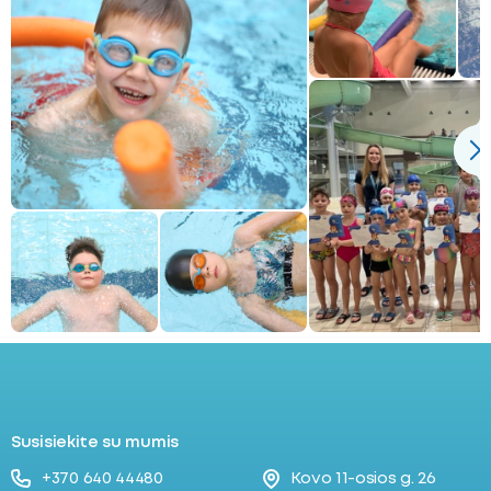
Susisiekite su mumis
+370 640 44480
Kovo 11-osios g. 26