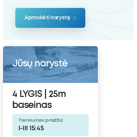
Apmokėti narystę
Jūsų narystė
4 LYGIS | 25m
baseinas
Treniruotės pradžia
I-III 15:45