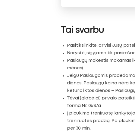
Tai svarbu
Pasitikslinkite, ar visi Jūsų pat
Narystė įsigyjama tik pasirašant
Paslaugų mokestis mokamas iki
mėnesį.
Jeigu Paslaugomis pradedama n
dienos, Paslaugų kaina nėra k
keturioliktos dienos – Paslau
Tėvai (globėjai) privalo pateik
forma Nr. 068/a
Į plaukimo treniruotę lankytoja
treniruotės pradžią. Po plaukimo
per 30 min.