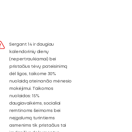
Sergant 14 ir daugiau
kalendorinių dienų
(nepertraukiamai) bei
pristačius tėvų pateisinimą
dėl ligos, taikome 30%
nuolaidą ateinančio mėnesio
mokėjimui. Taikomos
nuolaidos: 15%
daugiavaikėms, socialiai
remtinoms šeimoms bei
neįgalumą turintiems
asmenims tik pristačius tai