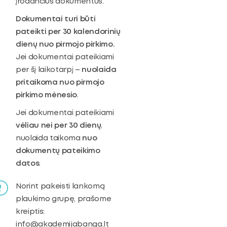
įrodančius dokumentus.
Dokumentai turi būti
pateikti per 30 kalendorinių
dienų nuo pirmojo pirkimo.
Jei dokumentai pateikiami
per šį laikotarpį –
nuolaida
pritaikoma nuo pirmojo
pirkimo mėnesio
.
Jei dokumentai pateikiami
vėliau nei per 30 dienų
,
nuolaida taikoma
nuo
dokumentų pateikimo
datos
.
Norint pakeisti lankomą
plaukimo grupę, prašome
kreiptis:
info@akademijabanga.lt