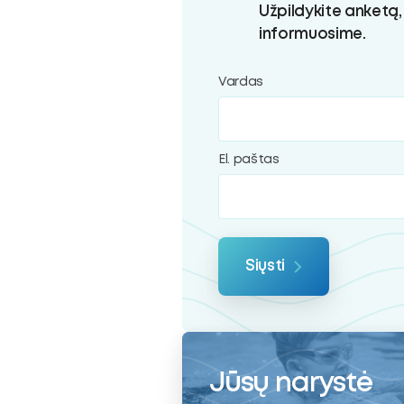
ubmenu
Užpildykite anketą,
informuosime.
Vardas
oggle
ubmenu
El. paštas
Siųsti
Jūsų narystė