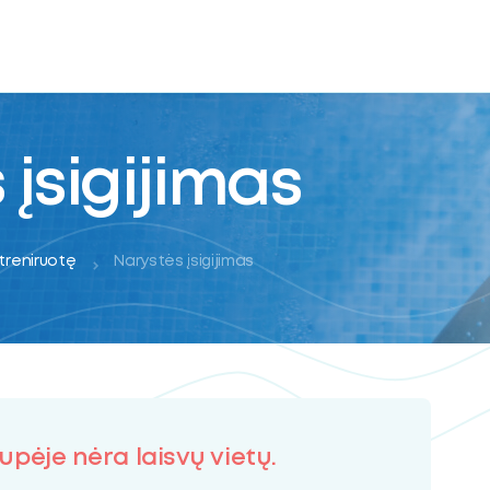
 įsigijimas
 treniruotę
Narystės įsigijimas
upėje nėra laisvų vietų.