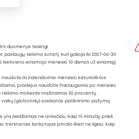
eikti duomenys teisingi.
 paslaugų teikimo sutartį, kuri galioja iki 2027-06-30
 kiekvieno einamojo mėnesio 10 dienos už einamąjį
audotis iki kalendorinio mėnesio keturioliktos
eičiama, pradėjus naudotis Paslaugomis po mėnesio
gų teikimo mokestis mažinamas 30 procentų.
ti vaikų (globotinių) sveikatos patikrinimo pažymą
s yra įleidžiamas ne anksčiau, kaip 15 minučių prieš
 treniruotės lankytojas privalo išeiti ne ilgiau, kaip