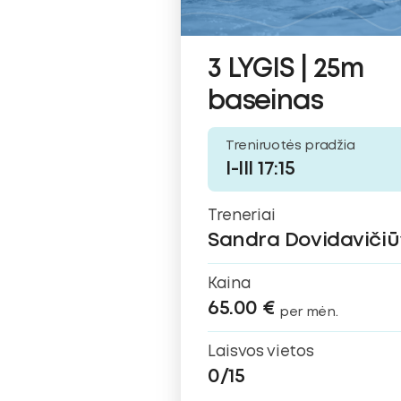
3 LYGIS | 25m
baseinas
Treniruotės pradžia
I-III 17:15
Treneriai
Sandra Dovidavičiū
Kaina
65.00 €
per mėn.
Laisvos vietos
0/15