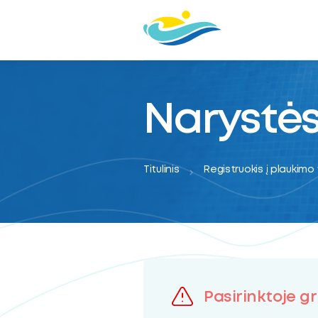
Narystės
Titulinis
Registruokis į plaukimo
oggle
Pasirinktoje gr
ubmenu
oggle