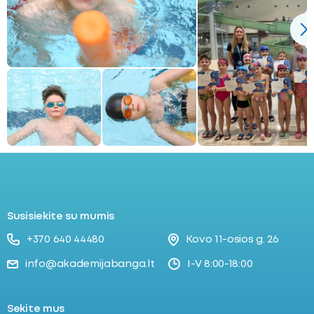
Susisiekite su mumis
+370 640 44480
Kovo 11-osios g. 26
info@akademijabanga.lt
I-V 8:00-18:00
Sekite mus