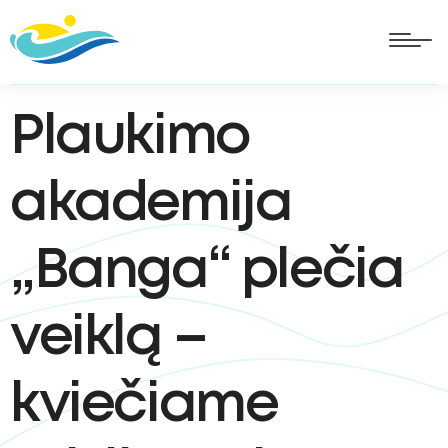
Plaukimo
akademija
„Banga“ plečia
veiklą –
kviečiame
oggle
ubmenu
oggle