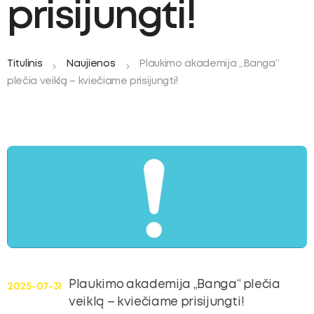
ubmenu
prisijungti!
Titulinis
Naujienos
Plaukimo akademija „Banga“
oggle
plečia veiklą – kviečiame prisijungti!
ubmenu
Plaukimo akademija „Banga“ plečia
2025-07-31
veiklą – kviečiame prisijungti!