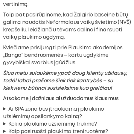
vertinimą.
Taip pat pasirūpinome, kad Žalgirio baseine būtų
galima naudotis Neformalaus vaikų švietimo (NVŠ)
krepšeliu, leidžiančiu tėvams dalinai finansuoti
vaikų plaukimo ugdymą.
Kviečiame prisijungti prie Plaukimo akademijos
„Banga“ bendruomenės – kartu ugdykime
gyvybiškai svarbius įgūdžius.
Šiuo metu sulaukėme ypač daug klientų užklausų,
todėl labai prašome šiek tiek kantrybės – su
kiekvienu būtinai susisieksime kuo greičiau!
Atsakome į dažniausiai užduodamus klausimus:
Ar SPA zona bus įtraukiama į plaukimo
užsiėmimų apsilankymo kainą?
Kokia plaukimo užsiėmimų trukmė?
Kaip pasiruošti plaukimo treniruotėms?