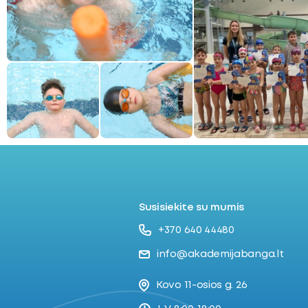
ubmenu
oggle
ubmenu
Susisiekite su mumis
+370 640 44480
info@akademijabanga.lt
Kovo 11-osios g. 26