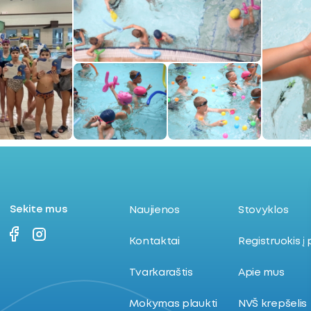
Sekite mus
Naujienos
Stovyklos
Kontaktai
Registruokis į
Tvarkaraštis
Apie mus
Mokymas plaukti
NVŠ krepšelis