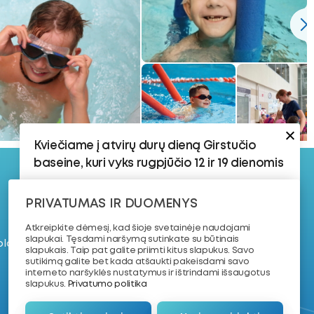
Kviečiame į atvirų durų dieną Girstučio
baseine, kuri vyks rugpjūčio 12 ir 19 dienomis
Rugpjūčio 12 d.:
PRIVATUMAS IR DUOMENYS
@ 2026. VŠĮ
17:30–18:15 | 8–16 metų vaikams | 4–8 lygis
„Plaukimo
Atkreipkite dėmesį, kad šioje svetainėje naudojami
Vaikams, kurie jau yra susipažinę su
akademija“
slapukai. Tęsdami naršymą sutinkate su būtinais
 plaukimo treniruotę
vandeniu ir turi plaukimo pagrindus.
slapukais. Taip pat galite priimti kitus slapukus. Savo
sutikimą galite bet kada atšaukti pakeisdami savo
18:30–19:15 | 7–11 metų vaikams | Dailusis
interneto naršyklės nustatymus ir ištrindami išsaugotus
Plaukimas
slapukus.
Privatumo politika
Rugpjūčio 19 d.: