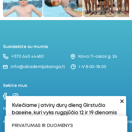
ubmenu
oggle
ubmenu
Susisiekite su mumis
+370 640 44480
Kovo 11-osios g. 26
info@akademijabanga.lt
I-V 8:00-18:00
Sekite mus
Kviečiame į atvirų durų dieną Girstučio
Naujienos
Stovyklos
baseine, kuri vyks rugpjūčio 12 ir 19 dienomis
Kontaktai
Registruokis į plaukimo tren
Rugpjūčio 12 d.:
PRIVATUMAS IR DUOMENYS