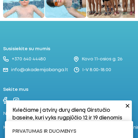
ubmenu
oggle
ubmenu
Susisiekite su mumis
+370 640 44480
Kovo 11-osios g. 26
info@akademijabanga.lt
I-V 8:00-18:00
Sekite mus
Kviečiame į atvirų durų dieną Girstučio
Naujienos
Stovyklos
baseine, kuri vyks rugpjūčio 12 ir 19 dienomis
Kontaktai
Registruokis į plaukimo tren
Rugpjūčio 12 d.:
PRIVATUMAS IR DUOMENYS